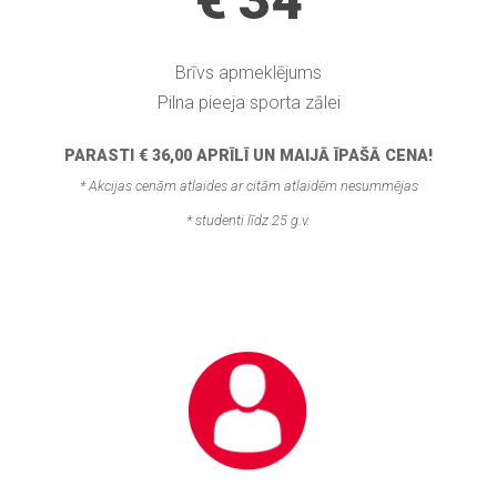
€ 34
Brīvs apmeklējums
Pilna pieeja sporta zālei
PARASTI € 36,00
APRĪLĪ UN MAIJĀ ĪPAŠĀ CENA!
* Akcijas cenām atlaides ar citām atlaidēm nesummējas
* studenti līdz 25 g.v.