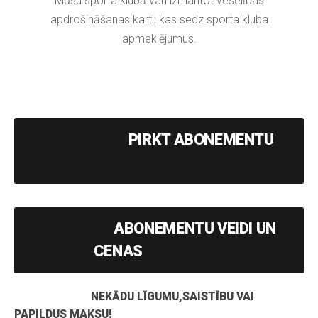
Mūsu sporta klubā vari izmantot veselības
apdrošināšanas karti, kas sedz sporta kluba
apmeklējumus.
PIRKT ABONEMENTU
ABONEMENTU VEIDI UN
CENAS
NEKĀDU LĪGUMU,SAISTĪBU VAI
PAPILDUS MAKSU!