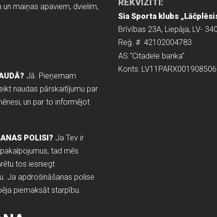
REKVIZĪTI:
pam un maiņas apaviem, dvielim,
Sia Sporta klubs „Lāčplēsi
Brīvības 23A, Liepāja, LV- 34
Reģ. #
42102004783
AS "Citadele banka"
Konts: LV11PARX00190850
NAUDĀ?
Jā. Pieņemam
eikt naudas pārskaitījumu par
nesi, un par to informējot
ANAS POLISI?
Ja Tev ir
 pakalpojumus, tad mēs
ētu tos iesniegt
. Ja apdrošināšanas polise
pēja piemaksāt starpību.