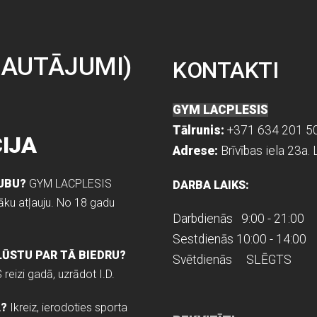
JAUTĀJUMI)
KONTAKTI
GYM LACPLESIS
Tālrunis:
+371 634 201 5
IJA
Adrese:
Brīvības iela 23a. 
LUBU?
GYM LACPLESIS
DARBA LAIKS:
ku atļauju. No 18 gadu
Darbdienās 9:00 - 21:00
Sestdienās 10:00 - 14:00
ĻŪSTU PAR TĀ BIEDRU?
Svētdienās SLĒGTS
S
reizi gadā, uzrādot I.D.
Ā?
Ikreiz, ierodoties sporta