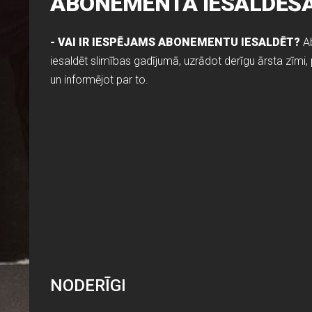
ABONEMENTA IESALDĒŠ
- VAI IR IESPĒJAMS ABONEMENTU IESALDĒT?
Ab
iesaldēt slimības gadījumā, uzrādot derīgu ārsta zīmi,
un informējot par to.
NODERĪGI