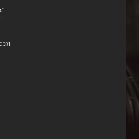
s”
01
60001