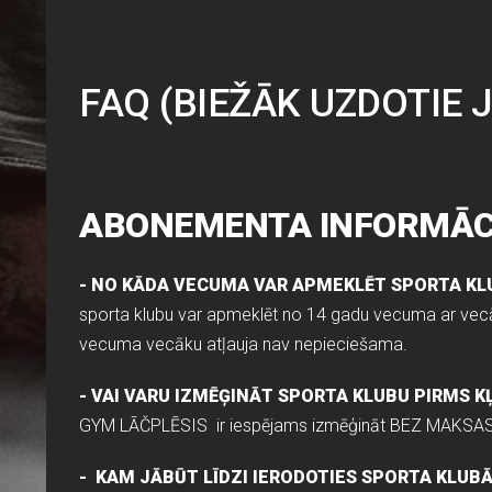
FAQ (
BIEŽĀK UZDOTIE 
ABONEMENTA INFORMĀC
- NO KĀDA VECUMA VAR APMEKLĒT SPORTA K
sporta klubu var apmeklēt no 14 gadu vecuma ar vecā
vecuma vecāku atļauja nav nepieciešama.
- VAI VARU IZMĒĢINĀT SPORTA KLUBU PIRMS K
GYM LĀČPLĒSIS
ir
iespējams izmēģināt
BEZ MAKSA
- KAM JĀBŪT LĪDZI IERODOTIES SPORTA KLUB