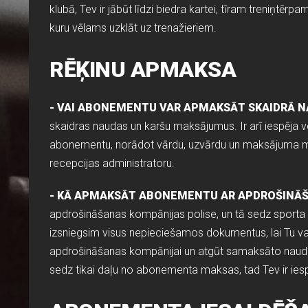
klubā, Tev ir jābūt līdzi biedra kartei, tīram treniņtēr
kuru vēlams uzklāt uz trenažieriem.
RĒĶINU APMAKSA
- VAI ABONEMENTU VAR APMAKSĀT SKAIDRĀ 
skaidras naudas un karšu maksājumus. Ir arī iespēja v
abonementu, norādot vārdu, uzvārdu un maksājuma mē
recepcijas administratoru.
- KĀ APMAKSĀT ABONEMENTU AR APDROŠINĀŠ
apdrošināšanas kompānijas polise, un tā sedz sporta
izsniegsim visus nepieciešamos dokumentus, lai Tu var
apdrošināšanas kompānijai un atgūt samaksāto naudu
sedz tikai daļu no abonementa maksas, tad Tev ir ies