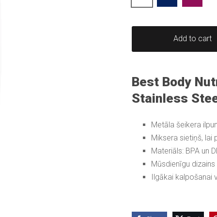
Add to cart
Best Body Nutr
Stainless Ste
Metāla šeikera ilpu
Miksera sietiņš, lai
Materiāls: BPA un 
Mūsdienīgu dizains 
Ilgākai kalpošana