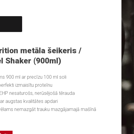
ition metāla šeikeris /
el Shaker (900ml)
ms 900 ml ar precīzu 100 ml soli
 perfekti izmaisītu proteīnu
DEHP nesaturošs, nerūsējošā tērauda
ar augstas kvalitātes apdari
i vēlams nemazgāt trauku mazgājamajā mašīnā