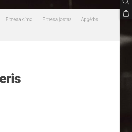
Fitnesa cimdi
Fitnesa jostas
Apģērbs
eris
0