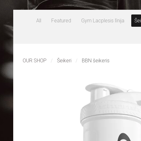
All
Featured
Gym Lacplesis līnija
Šei
OUR SHOP
Šeikeri
BBN šeikeris