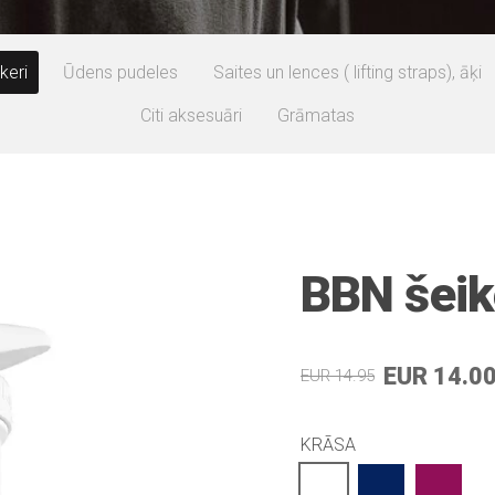
keri
Ūdens pudeles
Saites un lences ( lifting straps), āķi
Citi aksesuāri
Grāmatas
BBN šeik
EUR 14.0
EUR 14.95
KRĀSA