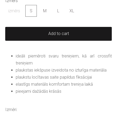
Izmērs
izmērs
S
M
L
XL
Add to cart
ideāli piemēroti svaru treniņiem, kā arī crossfit
treniņiem
plaukstas iekšpuse izveidota no izturīga materiāla
plaukstu locītavas saite papildus fiksācijai
elastīgs materiāls komfortam treniņa laikā
pieejami dažādās krāsās
Izmēri: