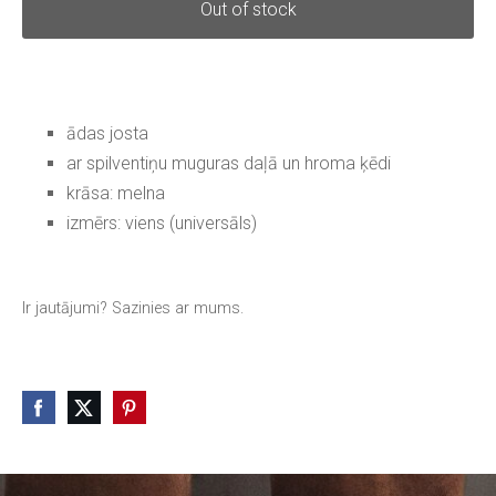
Out of stock
ādas josta
ar spilventiņu muguras daļā un hroma ķēdi
krāsa: melna
izmērs: viens (universāls)
Ir jautājumi? Sazinies ar mums.