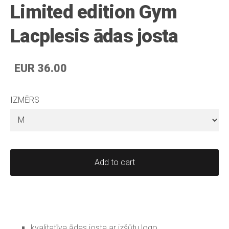
Limited edition Gym
Lacplesis ādas josta
EUR 36.00
IZMĒRS
Add to cart
kvalitatīva ādas josta ar izšūtu logo