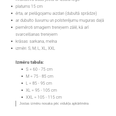
platums 15 cm
ērta, ar pielāgojamu aizdari (dubultā sprādze)
ar dubulto šuvumu un polsterējumu muguras daļā
piemēroti smagiem treniņiem zālē, kā arī
svarcelšanas treniņiem
krāsas: sarkana, melna
izmēri: S, M, L, XL, XXL
Izmēru tabula:
S = 60 - 75 cm
M = 75 - 85 cm
L = 85 - 95 cm
XL = 95 - 105 cm
XXL = 105 - 115 cm
Jostas izmēru nosaka pēc vidukļa apkārtmēra