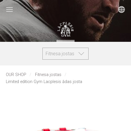
Fitnesa jostas
OUR SHOP
Fitnesa jostas
Limited edition Gym Lacplesis ādas josta