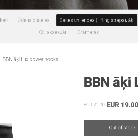
keri
Ūdens pudeles
Saites un lences ( lifting straps), āķi
Citi aksesuāri
Grāmatas
BBN āķi Lux power hooks
BBN āķi 
EUR 19.0
EUR 21.00
Out of stock