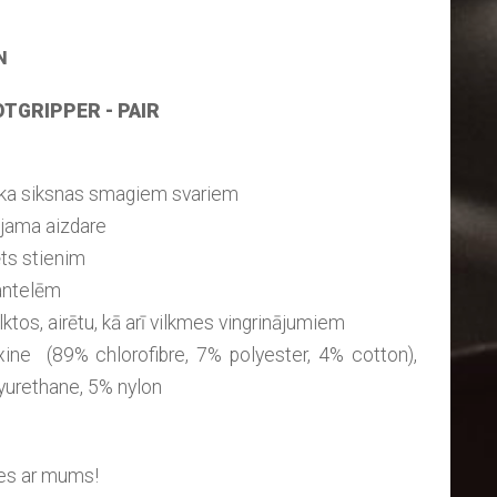
N
OTGRIPPER - PAIR
ēka siksnas smagiem svariem
ojama aizdare
ēts stienim
hantelēm
ilktos, airētu, kā arī vilkmes vingrinājumiem
ine (89% chlorofibre, 7% polyester, 4% cotton),
yurethane, 5% nylon
ies ar mums!