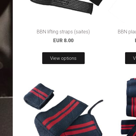
BBN lifting straps (saites)
BBN plau
EUR 8.00
View options
V