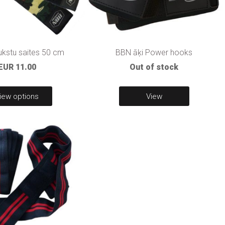
kstu saites 50 cm
BBN āķi Power hooks
EUR 11.00
Out of stock
iew options
View