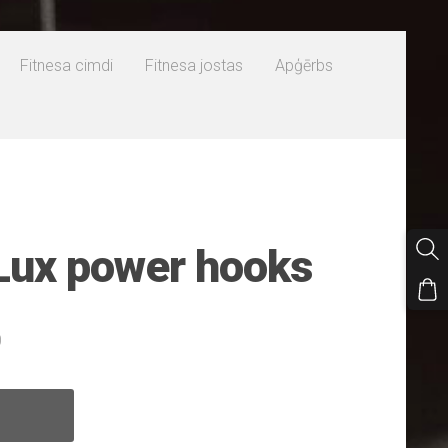
Fitnesa cimdi
Fitnesa jostas
Apģērbs
Lux power hooks
0