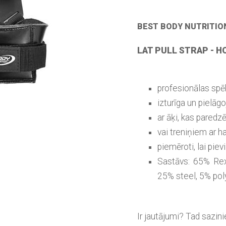
BEST BODY NUTRITIO
LAT PULL STRAP - H
profesionālas sp
izturīga un pielāg
ar āķi, kas paredz
vai treniņiem ar 
piemēroti, lai piev
Sastāvs: 65% Rex
25% steel, 5% pol
Ir jautājumi? Tad sazin