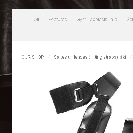
All
Featured
Gym Lacplesis līnija
Šei
OUR SHOP
Saites un lences ( lifting straps), āķi