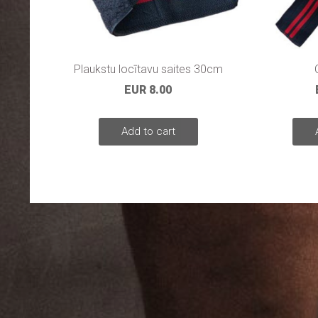
Plaukstu locītavu saites 30cm
EUR 8.00
Add to cart