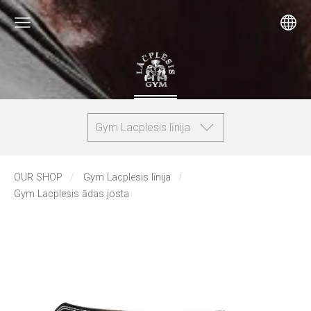
Gym Lacplesis līnija
OUR SHOP
Gym Lacplesis līnija
Gym Lacplesis ādas josta