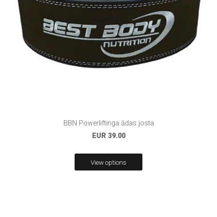
BBN Powerliftinga ādas josta
EUR 39.00
View options