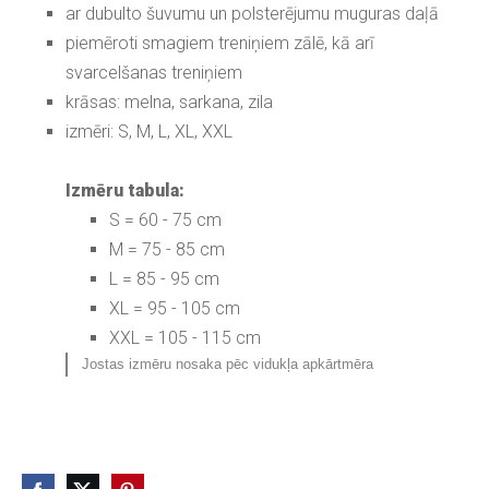
ar dubulto šuvumu un polsterējumu muguras daļā
piemēroti smagiem treniņiem zālē, kā arī
svarcelšanas treniņiem
krāsas: melna,
sarkana, zila
izmēri: S, M, L, XL, XXL
Izmēru tabula:
S = 60 - 75 cm
M = 75 - 85 cm
L = 85 - 95 cm
XL = 95 - 105 cm
XXL = 105 - 115 cm
Jostas izmēru nosaka pēc vidukļa apkārtmēra