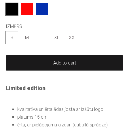
IZMĒRS
S
M
L
XL
XXL
Add to cart
Limited edition
kvalitatīva un ērta ādas josta ar izšūtu logo
platums 15 cm
ērta, ar pielāgojamu aizdari (dubultā sprādze)