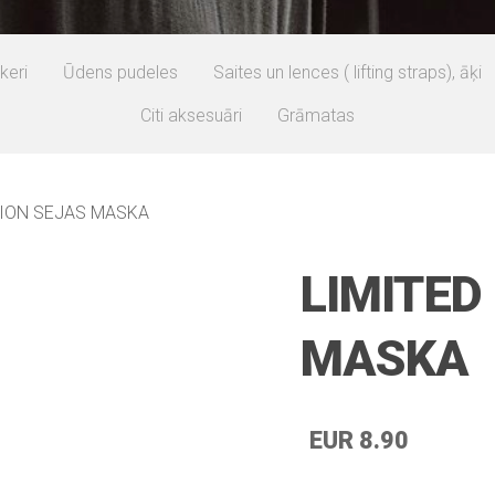
keri
Ūdens pudeles
Saites un lences ( lifting straps), āķi
Citi aksesuāri
Grāmatas
TION SEJAS MASKA
LIMITED
MASKA
EUR 8.90