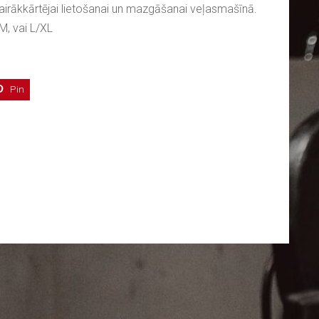
irākkārtējai lietošanai un mazgāšanai veļasmašīnā.
M, vai L/XL
Pin