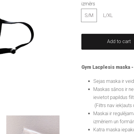
izmērs
S/M
L/XL
Add to cart
Gym Lacplesis maska -
Sejas maska ir vei
Maskas sānos ir nel
ievietot papildus filt
(Filtrs nav iekļauts
Maskai ir regulējama
izmēriem un form
Katra maska iepako