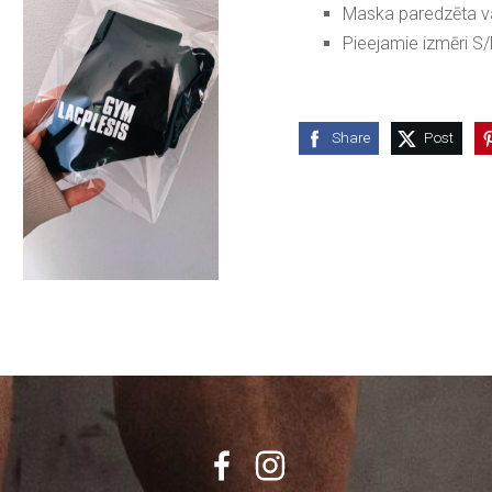
Maska paredzēta va
Pieejamie izmēri S/
Share
Post