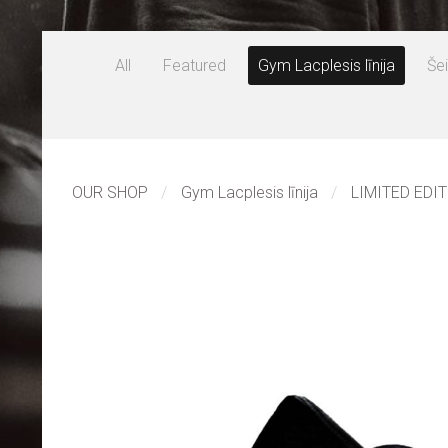
All
Featured
Gym Lacplesis līnija
Šei
OUR SHOP
Gym Lacplesis līnija
LIMITED EDI