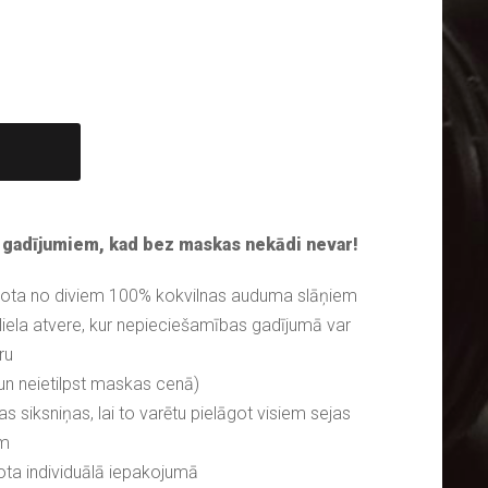
 gadījumiem, kad bez maskas nekādi nevar!
dota no diviem 100% kokvilnas auduma slāņiem
iela atvere, kur nepieciešamības gadījumā var
ru
 un neietilpst maskas cenā)
s siksniņas, lai to varētu pielāgot visiem sejas
ām
ta individuālā iepakojumā