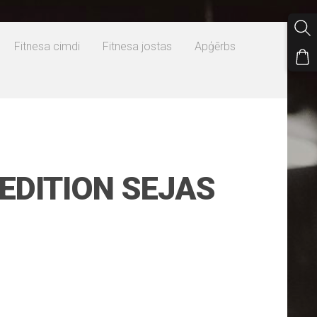
Fitnesa cimdi
Fitnesa jostas
Apģērbs
 EDITION SEJAS