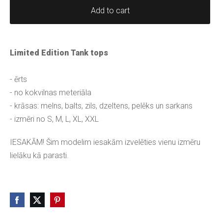
Add to cart
Limited Edition Tank tops
- ērts
- no kokvilnas meteriāla
- krāsas: melns, balts, zils, dzeltens, pelēks un sarkans
- izmēri no S, M, L, XL, XXL
IESAKĀM! Šim modelim iesakām izvelēties vienu izmēru
lielāku kā parasti.