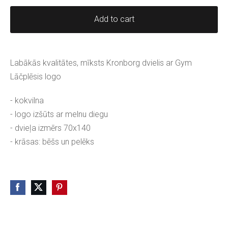
Add to cart
Labākās kvalitātes, mīksts Kronborg dvielis ar Gym
Lāčplēsis logo
- kokvilna
- logo izšūts ar melnu diegu
- dvieļa izmērs 70x140
- krāsas: bēšs un pelēks