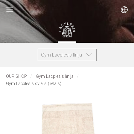
Gym Lacplesis līnija
OUR SHOP
Gym Lacplesis līnija
Gym Lāčplēsis dvielis (lielais)