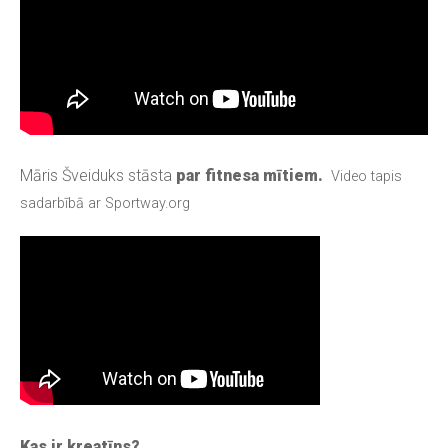
Māris Šveiduks stāsta
par fitnesa mītiem.
Video tapis
sadarbībā ar
Sportway.org
Kas ir kreatīns?