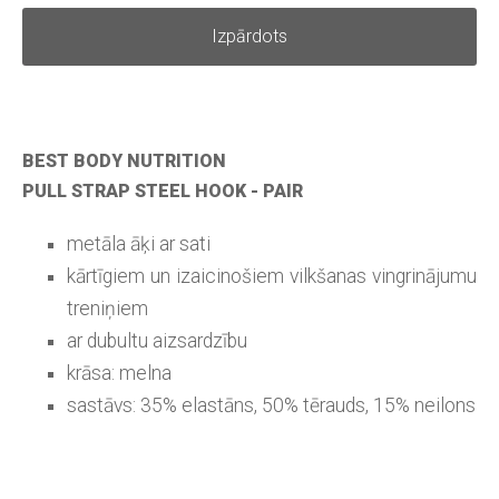
Izpārdots
BEST BODY NUTRITION
PULL STRAP STEEL HOOK - PAIR
metāla āķi ar sati
kārtīgiem un izaicinošiem vilkšanas vingrinājumu
treniņiem
ar dubultu aizsardzību
krāsa: melna
sastāvs: 35% elastāns, 50% tērauds, 15% neilons