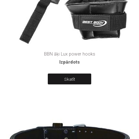
BBN āķi Lux power hooks
Izpārdots
Skatīt