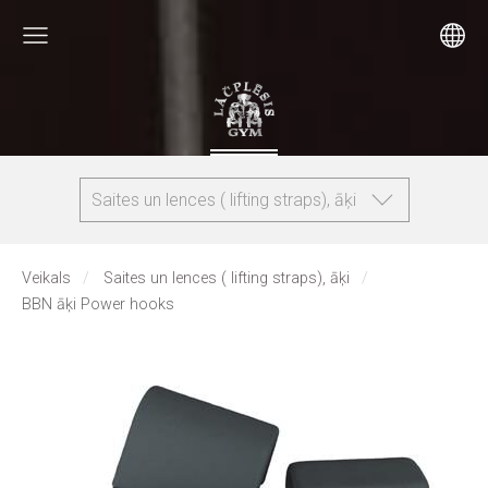
Saites un lences ( lifting straps), āķi
Veikals
Saites un lences ( lifting straps), āķi
BBN āķi Power hooks