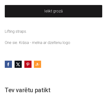
Ielikt grozā
Lifting straps.
One sie. Krāsa - melna ar dzeltenu logo
Tev varētu patikt