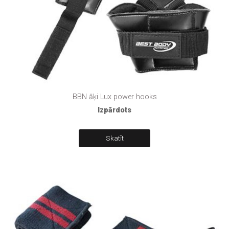
BBN āķi Lux power hooks
Izpārdots
Skatīt