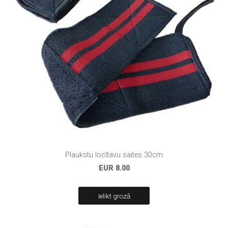
Plaukstu locītavu saites 30cm
EUR 8.00
Ielikt grozā