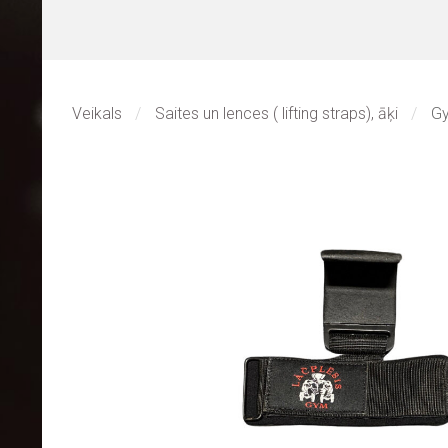
Veikals
Saites un lences ( lifting straps), āķi
Gy