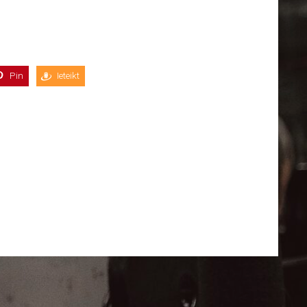
Pin
Ieteikt