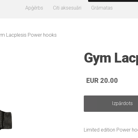
Apģērbs
Citi aksesuāri
Grāmatas
m Lacplesis Power hooks
Gym Lacp
EUR 20.00
Izpārdots
Limited edition Power h