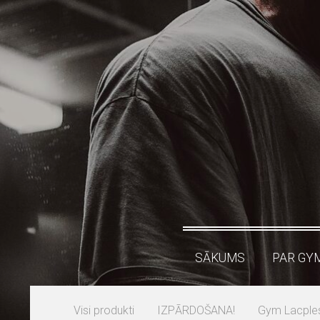
SĀKUMS
PAR GY
Visi produkti
IZPĀRDOŠANA!
Gym Lacplesi