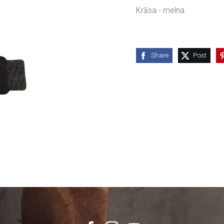
Krāsa - melna
Share
Post