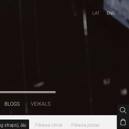
LAT
ENG
BLOGS
VEIKALS
ng straps), āķi
Fitnesa cimdi
Fitnesa jostas