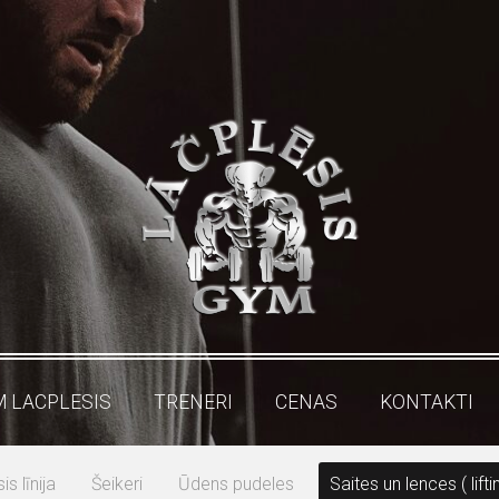
M LACPLESIS
TRENERI
CENAS
KONTAKTI
s līnija
Šeikeri
Ūdens pudeles
Saites un lences ( lifti