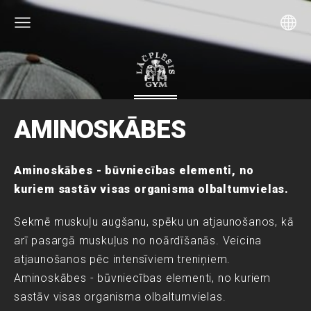
AMINOSKĀBES
Aminoskābes - būvniecības elementi, no
kuriem sastāv visas organisma olbaltumvielas.
Sekmē muskuļu augšanu, spēku un atjaunošanos, kā
arī pasargā muskuļus no noārdīšanās. Veicina
atjaunošanos pēc intensīviem treniņiem.
Aminoskābes - būvniecības elementi, no kuriem
sastāv visas organisma olbaltumvielas.