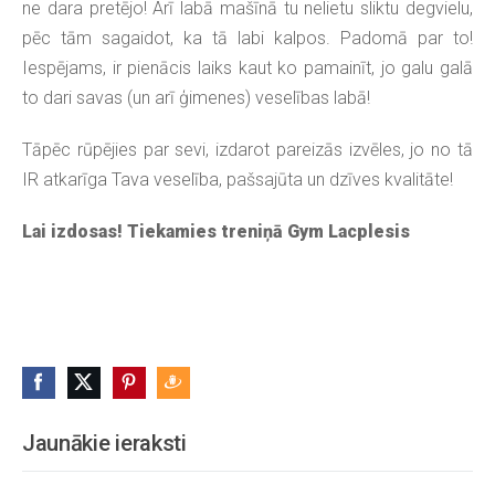
ne dara pretējo! Arī labā mašīnā tu nelietu sliktu degvielu,
pēc tām sagaidot, ka tā labi kalpos. Padomā par to!
Iespējams, ir pienācis laiks kaut ko pamainīt, jo galu galā
to dari savas (un arī ģimenes) veselības labā!
Tāpēc rūpējies par sevi, izdarot pareizās izvēles, jo no tā
IR atkarīga Tava veselība, pašsajūta un dzīves kvalitāte!
Lai izdosas! Tiekamies treniņā Gym Lacplesis
Jaunākie ieraksti