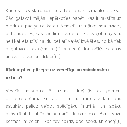
Kad esi ticis skaidrībā, tad atliek to sākt izmantot praksē.
Sāc gatavot mājās. Iepērkoties papēti, kas ir rakstīts uz
produkta paciņas etiķetes. Neiekrīti uz mārketinga trikiem,
bet paskaties, kas "lācītim ir vēderā". Gatavojot mājās tu
ne tikai ietaupīsi naudu, bet arī varēsi izvēlēties, no kā tiek
pagatavots tavs ēdiens. (Gribas cerēt, ka izvēlēsies labus
un kvalitatīvus produktus). :)
Kādi ir plusi pārejot uz veselīgu un sabalansētu
uzturu?
Veselīgs un sabalansēts uzturs nodrošinās Tavu ķermeni
ar nepieciešamajiem vitamīniem un minerālvielām, kas
savukārt palīdz veidot spēcīgāku imunitāti un labāku
pašsajūtu! To it īpaši pamanīsi laikam ejot. Baro savu
ķermeni ar ēdienu, kas tev palīdz, dod spēku un enerģiju,