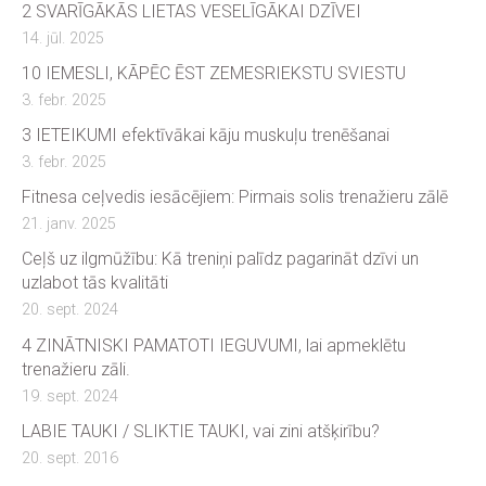
2 SVARĪGĀKĀS LIETAS VESELĪGĀKAI DZĪVEI
14. jūl. 2025
10 IEMESLI, KĀPĒC ĒST ZEMESRIEKSTU SVIESTU
3. febr. 2025
3 IETEIKUMI efektīvākai kāju muskuļu trenēšanai
3. febr. 2025
Fitnesa ceļvedis iesācējiem: Pirmais solis trenažieru zālē
21. janv. 2025
Ceļš uz ilgmūžību: Kā treniņi palīdz pagarināt dzīvi un
uzlabot tās kvalitāti
20. sept. 2024
4 ZINĀTNISKI PAMATOTI IEGUVUMI, lai apmeklētu
trenažieru zāli.
19. sept. 2024
LABIE TAUKI / SLIKTIE TAUKI, vai zini atšķirību?
20. sept. 2016