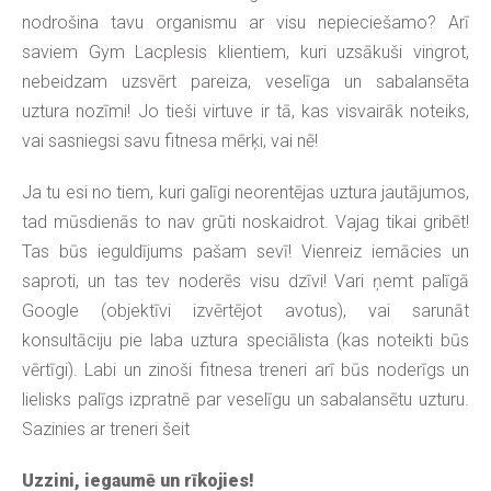
nodrošina tavu organismu ar visu nepieciešamo? Arī
saviem
Gym Lacplesis
klientiem, kuri uzsākuši vingrot,
nebeidzam uzsvērt pareiza, veselīga un sabalansēta
uztura nozīmi! Jo tieši virtuve ir tā, kas visvairāk noteiks,
vai sasniegsi savu fitnesa mērķi, vai nē!
Ja tu esi no tiem, kuri galīgi neorentējas uztura jautājumos,
tad mūsdienās to nav grūti noskaidrot. Vajag tikai gribēt!
Tas būs ieguldījums pašam sevī! Vienreiz iemācies un
saproti, un tas tev noderēs visu dzīvi! Vari ņemt palīgā
Google (objektīvi izvērtējot avotus), vai sarunāt
konsultāciju pie laba uztura speciālista (kas noteikti būs
vērtīgi). Labi un zinoši fitnesa treneri arī būs noderīgs un
lielisks palīgs izpratnē par veselīgu un sabalansētu uzturu.
Sazinies ar treneri šeit
Uzzini, iegaumē un rīkojies!