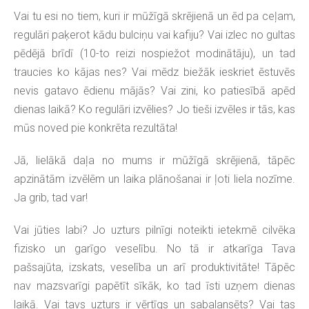
Vai tu esi no tiem, kuri ir mūžīgā skrējienā un ēd pa ceļam,
regulāri paķerot kādu bulciņu vai kafiju? Vai izlec no gultas
pēdējā brīdī (10-to reizi nospiežot modinātāju), un tad
traucies ko kājas nes? Vai mēdz biežāk ieskriet ēstuvēs
nevis gatavo ēdienu mājās? Vai zini, ko patiesībā apēd
dienas laikā? Ko regulāri izvēlies? Jo tieši izvēles ir tās, kas
mūs noved pie konkrēta rezultāta!
Jā, lielākā daļa no mums ir mūžīgā skrējienā, tāpēc
apzinātām izvēlēm un laika plānošanai ir ļoti liela nozīme.
Ja grib, tad var!
Vai jūties labi? Jo uzturs pilnīgi noteikti ietekmē cilvēka
fizisko un garīgo veselību. No tā ir atkarīga Tava
pašsajūta, izskats, veselība un arī produktivitāte! Tāpēc
nav mazsvarīgi papētīt sīkāk, ko tad īsti uzņem dienas
laikā. Vai tavs uzturs ir vērtīgs un sabalansēts? Vai tas