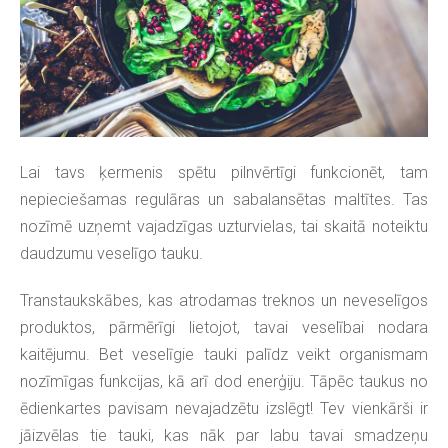
Lai tavs ķermenis spētu pilnvērtīgi funkcionēt, tam
nepieciešamas regulāras un sabalansētas maltītes. Tas
nozīmē uzņemt vajadzīgas uzturvielas, tai skaitā noteiktu
daudzumu veselīgo tauku.
Transtaukskābes, kas atrodamas treknos un neveselīgos
produktos, pārmērīgi lietojot, tavai veselībai nodara
kaitējumu. Bet veselīgie tauki palīdz veikt organismam
nozīmīgas funkcijas, kā arī dod enerģiju. Tāpēc taukus no
ēdienkartes pavisam
nevajadzētu izslēgt! Tev vienkārši ir
jāizvēlas tie tauki, kas nāk par labu tavai smadzeņu