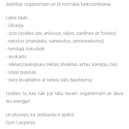
darbībai, organismam un tā normālai funkcionēšanai.
Labie tauki:
- Olīveļļa
- zivis (izvēlies lasi, anšovus, siļķes, sardīnes un foreles)
- riekstos (mandelēs, valriekstos, zemesriekstos)
- tumšajā šokolādē
- avokado
- sēklas(saulespuķu sēklas, linsēklas, ķirbju, kaņepju, čia)
- sojas pupiņas
- siers (kvalitatīvs ar nelielu sāls daudzumu)
Izvēlies to, kas nāk par labu tavam organismam un dāvā
tev enerģiju!
Un atceries, ka zināšanās ir spēks!
Gym Lacplesis