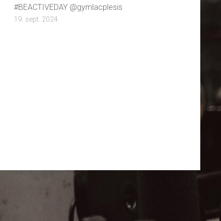
#BEACTIVEDAY @gymlacplesis
19. sept. 2024