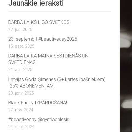
Jaunākie ieraksti
DARBA LAIKS LĪGO SVĒTKOS!
22. jūn. 2026
23. septembrī #beactiveday2025
15. sept. 2025
DARBA LAIKA MAIŅA SESTDIENĀS UN
SVĒTDIENĀS!
24. apr. 2025
Latvijas Goda Ģimenes (3+ kartes īpašniekiem)
-25% ABONEMENTAM!
20. janv. 2025
Black Friday IZPĀRDOŠANA!
27. nov. 2024
#beactiveday @gymlacplesis
24. sept. 2024