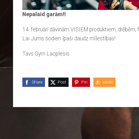
Nepalaid garām‼️
14. februārī dāvinām VISIEM produktiem, drēbēm
Lai Jums šodien īpaši daudz mīlestības!
Tavs Gym Lacplesis
Share
Post
Pin
Ieteikt