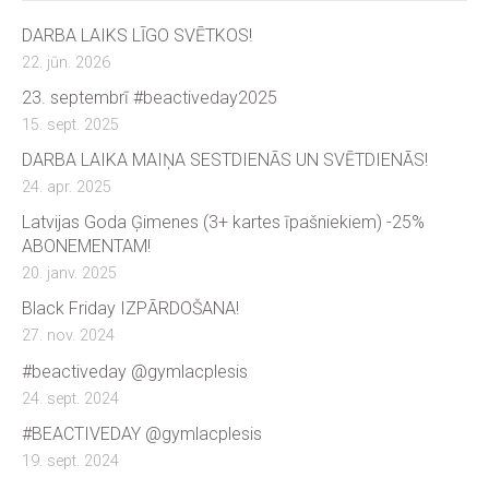
DARBA LAIKS LĪGO SVĒTKOS!
22. jūn. 2026
23. septembrī #beactiveday2025
15. sept. 2025
DARBA LAIKA MAIŅA SESTDIENĀS UN SVĒTDIENĀS!
24. apr. 2025
Latvijas Goda Ģimenes (3+ kartes īpašniekiem) -25%
ABONEMENTAM!
20. janv. 2025
Black Friday IZPĀRDOŠANA!
27. nov. 2024
#beactiveday @gymlacplesis
24. sept. 2024
#BEACTIVEDAY @gymlacplesis
19. sept. 2024