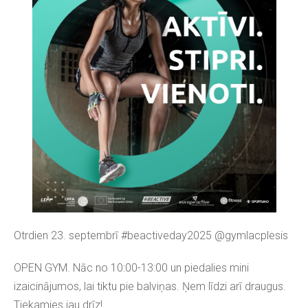
Otrdien 23. septembrī #beactiveday2025 @gymlacplesis
OPEN GYM. Nāc no 10:00-13:00 un piedalies mini
izaicinājumos, lai tiktu pie balviņas. Ņem līdzi arī draugus.
Tiekamies jau drīz!