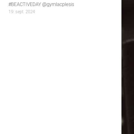
#BEACTIVEDAY @gymlacplesis
19. sept. 2024