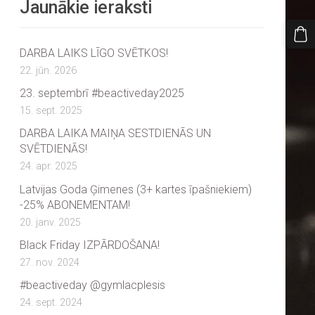
Jaunākie ieraksti
DARBA LAIKS LĪGO SVĒTKOS!
22. jūn. 2026
23. septembrī #beactiveday2025
15. sept. 2025
DARBA LAIKA MAIŅA SESTDIENĀS UN
SVĒTDIENĀS!
24. apr. 2025
Latvijas Goda Ģimenes (3+ kartes īpašniekiem)
-25% ABONEMENTAM!
20. janv. 2025
Black Friday IZPĀRDOŠANA!
27. nov. 2024
#beactiveday @gymlacplesis
24. sept. 2024