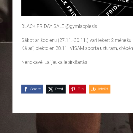
BLACK FRIDAY SALE!@gymlacplesis
Sākot ar šodienu (27.11.-30.11.) vari ieķert 2 mēne
Kā arī, piektdien 28.11. VISAM sporta uzturam, drēb
Nenokavē! Lai jauka iepirkšanās
Share
Post
Pin
Ieteikt