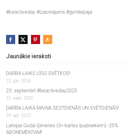
#beactiveday #izaicinājums #gymliepaja
Jaunākie ieraksti
DARBA LAIKS LĪGO SVĒTKOS!
22. jūn. 2026
23. septembrī #beactiveday2025
15. sept. 2025
DARBA LAIKA MAIŅA SESTDIENĀS UN SVĒTDIENĀS!
24. apr. 2025
Latvijas Goda Ģimenes (3+ kartes īpašniekiem) -25%
ABONEMENTAM!