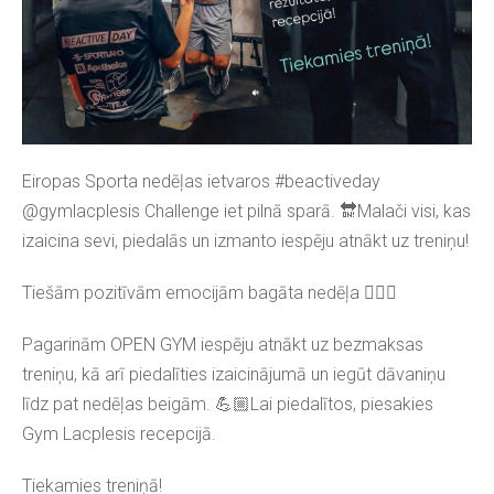
Eiropas Sporta nedēļas ietvaros #beactiveday
@gymlacplesis Challenge iet pilnā sparā. 🔛Malači visi, kas
izaicina sevi, piedalās un izmanto iespēju atnākt uz treniņu!
Tiešām pozitīvām emocijām bagāta nedēļa 🏋🏽‍♀️
Pagarinām OPEN GYM iespēju atnākt uz bezmaksas
treniņu, kā arī piedalīties izaicinājumā un iegūt dāvaniņu
līdz pat nedēļas beigām. 💪🏼
Lai piedalītos, piesakies
Gym Lacplesis recepcijā.
Tiekamies treniņā!