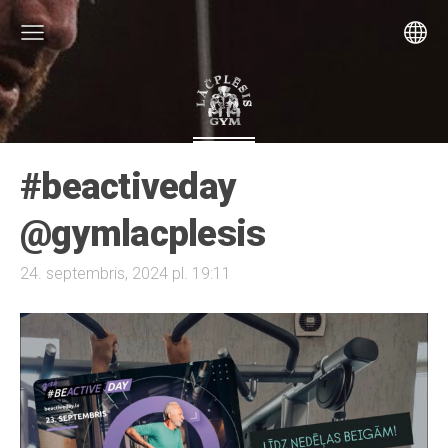
#beactiveday
@gymlacplesis
24. septembris, 2024 pl. 19:11