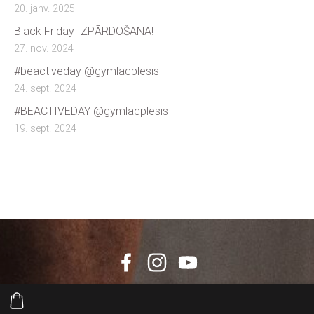
20. janv. 2025
Black Friday IZPĀRDOŠANA!
27. nov. 2024
#beactiveday @gymlacplesis
24. sept. 2024
#BEACTIVEDAY @gymlacplesis
19. sept. 2024