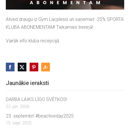
Atved draugu iz Gym Lacplesis un saņemiet -25% SPORTA
KLUBA ABONEMENTAM! Tiekamies treniņā!
Vairāk info kluba recepcijā.
Jaunākie ieraksti
DARBA LAIKS LĪGO SVĒTKOS!
22. jūn. 2026
23. septembrī #beactiveday2025
15. sept. 2025