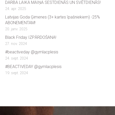
DARBA LAIKA MAIŅA SESTDIENĀS UN SVĒTDIENĀS!
24. apr. 2025
Latvijas Goda Ģimenes (3+ kartes īpašniekiem) -25%
ABONEMENTAM!
20. janv. 2025
Black Friday IZPĀRDOŠANA!
27. nov. 2024
#beactiveday @gymlacplesis
24. sept. 2024
#BEACTIVEDAY @gymlacplesis
19. sept. 2024